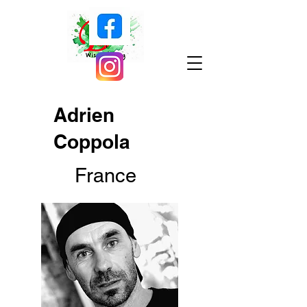
Adrien
Coppola
France