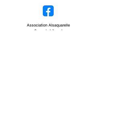
Association Alsaquarelle
2 rue du tribunal
67160 Wissembourg
Conditions générales de vente
06 29 41 50 82
06 81 37 74 39
alsaquarelle@gmail.com
Mentions légales